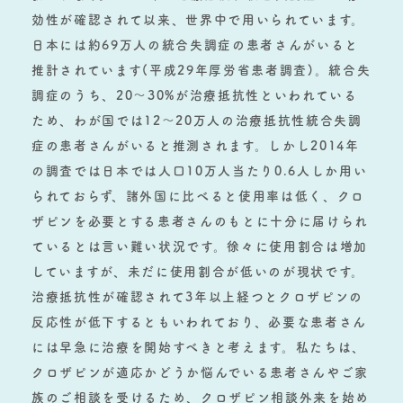
効性が確認されて以来、世界中で用いられています。
日本には約69万人の統合失調症の患者さんがいると
推計されています(平成29年厚労省患者調査)。統合失
調症のうち、20～30%が治療抵抗性といわれている
ため、わが国では12～20万人の治療抵抗性統合失調
症の患者さんがいると推測されます。しかし2014年
の調査では日本では人口10万人当たり0.6人しか用い
られておらず、諸外国に比べると使用率は低く、クロ
ザピンを必要とする患者さんのもとに十分に届けられ
ているとは言い難い状況です。徐々に使用割合は増加
していますが、未だに使用割合が低いのが現状です。
治療抵抗性が確認されて3年以上経つとクロザピンの
反応性が低下するともいわれており、必要な患者さん
には早急に治療を開始すべきと考えます。私たちは、
クロザピンが適応かどうか悩んでいる患者さんやご家
族のご相談を受けるため、クロザピン相談外来を始め