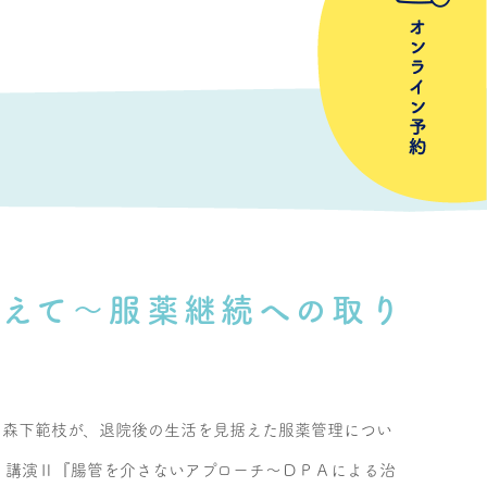
えて～服薬継続への取り
）森下範枝が、退院後の生活を見据えた服薬管理につい
 講演Ⅱ『腸管を介さないアプローチ～ＤＰＡによる治