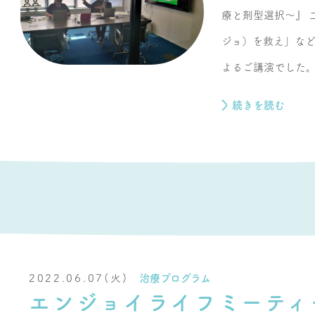
療と剤型選択～』 
ジョ）を救え」な
よるご講演でした。 
続きを読む
2022.06.07(火)
治療プログラム
エンジョイライフミーティ