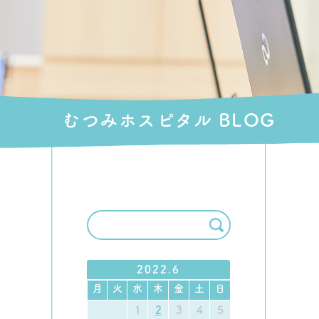
むつみホスピタル BLOG
2022.6
月
火
水
木
金
土
日
1
2
3
4
5