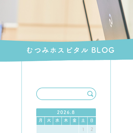
むつみホスピタル BLOG
2026.8
月
火
水
木
金
土
日
1
2